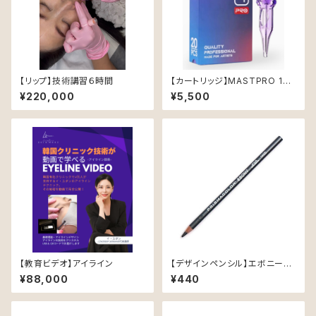
【リップ】技術講習６時間
【カートリッジ】MASTPRO 120
1RL (0.35mm)-CHN-
¥220,000
¥5,500
【教育ビデオ】アイライン
【デザインペンシル】エボニーペ
ンシル
¥88,000
¥440