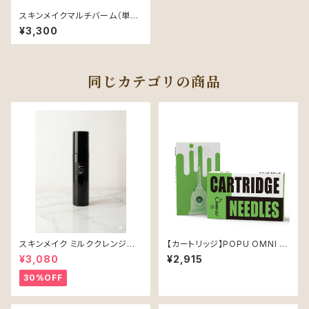
スキンメイクマルチバーム（単
品）
¥3,300
同じカテゴリの商品
スキンメイク ミルククレンジン
【カートリッジ】POPU OMNI V
グ100ml
2 1001RL (0.30mm)
¥3,080
¥2,915
30%OFF