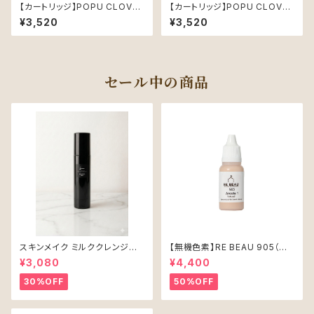
【カートリッジ】POPU CLOVER
【カートリッジ】POPU CLOVER
0801RL (0.25mm)
1001RL (0.30mm)
¥3,520
¥3,520
セール中の商品
スキンメイク ミルククレンジン
【無機色素】RE BEAU 905（ア
グ100ml
レオラ）15ml
¥3,080
¥4,400
30%OFF
50%OFF