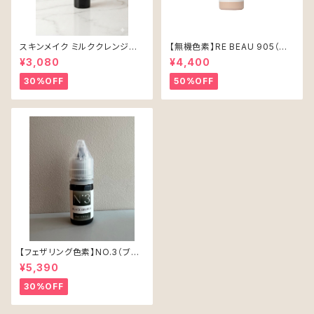
スキンメイク ミルククレンジン
【無機色素】RE BEAU 905（ア
グ100ml
レオラ）15ml
¥3,080
¥4,400
30%OFF
50%OFF
【フェザリング色素】NO.3（ブラ
ックブラウン）単品
¥5,390
30%OFF