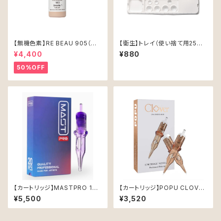
【無機色素】RE BEAU 905（ア
【衛生】トレイ（使い捨て用25枚
レオラ）15ml
入）
¥4,400
¥880
50%OFF
【カートリッジ】MASTPRO 120
【カートリッジ】POPU CLOVER
1RL (0.35mm)-CHN-
1001RL (0.30mm)
¥5,500
¥3,520