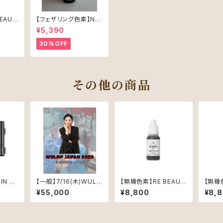
EAU
【フェザリング色素】NO.
5ml
3（ブラックブラウン）単
¥5,390
品
30%OFF
その他の商品
IN M
【一般】7/16(木)WULO
【無機色素】RE BEAU 5
【無機色
P大会強化クラス(対面)
11（ライトブラウン）15m
707（
¥55,000
¥8,800
¥8,
l