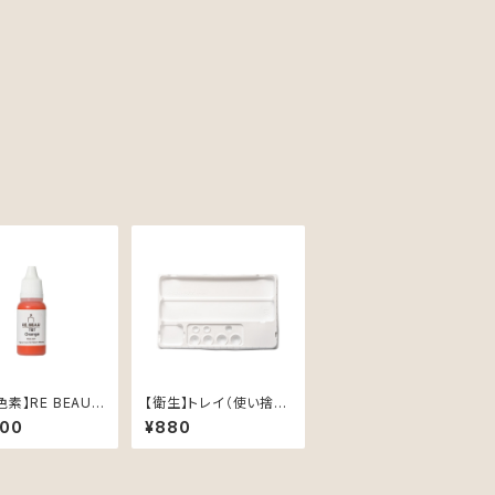
素】RE BEAU
【衛生】トレイ（使い捨て
オレンジ）15ml
用25枚入）
800
¥880