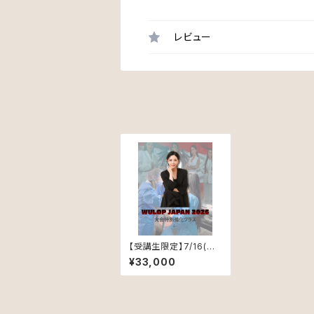
レビュー
【受講生限定】7/16(木)
本番直前！WULOP大
¥33,000
会強化クラス(対面の
み)