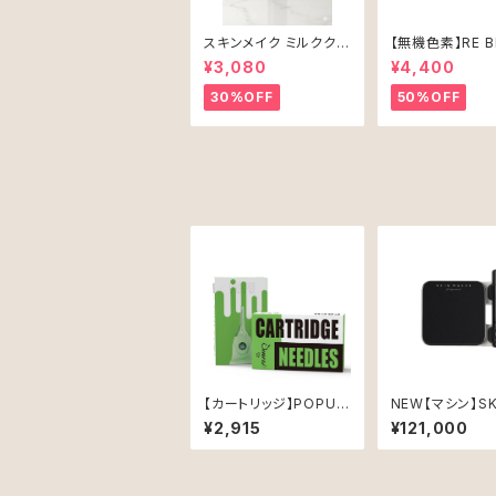
スキンメイク ミルククレ
【無機色素】RE B
ンジング100ml
905（アレオラ）1
¥3,080
¥4,400
30%OFF
50%OFF
【カートリッジ】POPU
NEW【マシン】SK
OMNI V2 1201RL (0.
AKER（BLACK）
¥2,915
¥121,000
35mm)