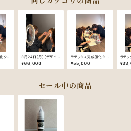
同じカテゴリの商品
化クラ
8月24日（月）【デザイン
ラテックス完成強化クラ
ラテ
ース
講習】６時間
ス スタンダードコース
１日コ
¥66,000
¥55,000
¥33
【6名限定】
セール中の商品